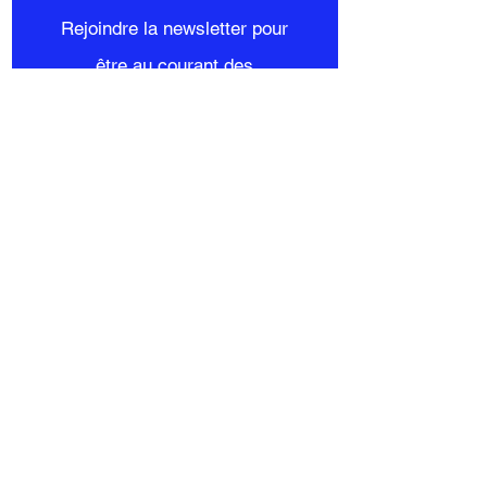
Rejoindre la newsletter pour
être au courant des
actualités !
S'inscrire maintenant
Mon compte
Commandes et
Retours
Mon panier