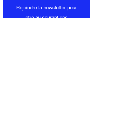
Rejoindre la newsletter pour
être au courant des
actualités !
S'inscrire maintenant
Mon compte
Commandes et
Retours
Mon panier