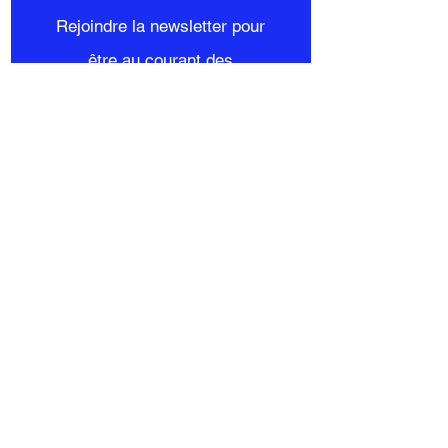
Rejoindre la newsletter pour
être au courant des
actualités !
S'inscrire maintenant
Mon compte
Commandes et
Retours
Mon panier